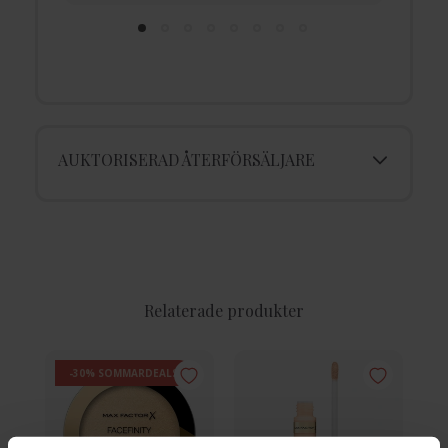
AUKTORISERAD ÅTERFÖRSÄLJARE
Relaterade produkter
-30% SOMMARDEALS