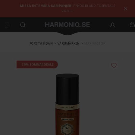
MISSA INTE VÅRA KAMPANJER!
FYNDA BLAND TUSENTALS
VAROR!
FÖRSTASIDAN
>
VARUMÄRKEN
>
MAX FACTOR
-30% SOMMARDEALS