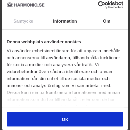
Samtycke
Information
Om
HIGHLIGHTER
CONCEALER
F
Max Factor
Max Factor
Ma
ss
Facefinity Highlighter
Facefinity All Day
Fa
Denna webbplats använder cookies
Powder Golden Hour 02 8
Concealer Light 20
3 
ml
08
Vi använder enhetsidentifierare för att anpassa innehållet
och annonserna till användarna, tillhandahålla funktioner
132 kr
139 kr
22
för sociala medier och analysera vår trafik. Vi
Rek. Pris 189 kr
Rek. Pris 139 kr
Rek
vidarebefordrar även sådana identifierare och annan
information från din enhet till de sociala medier och
annons- och analysföretag som vi samarbetar med.
Dessa kan i sin tur kombinera informationen med annan
information som du har tillhandahållit eller som de har
Prisvärda kompisar
samlat in när du har använt deras tjänster.
OK
-30% SOMMARDEALS