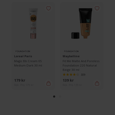
FOUNDATION
FOUNDATION
F
Loreal Paris
Maybelline
Is
Magic Bb Cream 05
Fit Me Matte And Poreless
Wa
Medium Dark 30 ml
Foundation 220 Natural
Fo
Beige 30 ml
ml
309
179 kr
139 kr
11
Rek. Pris 179 kr
Rek. Pris 139 kr
Rek