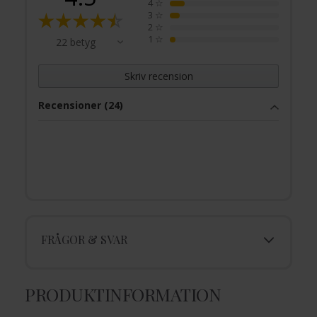
4
☆
3
☆
2
☆
1
☆
22 betyg
Skriv recension
Recensioner (24)
FRÅGOR & SVAR
PRODUKTINFORMATION