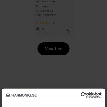
SKÖNHETSTESTERS
Burberry
Brit Sheer EdT -
Skönhetstester
9
25 kr
Rek. Pris 25 kr
Visa fler