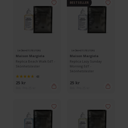
BESTSELLER
SKÖNHETSTESTERS
SKÖNHETSTESTERS
Maison Margiela
Maison Margiela
Replica Beach Walk EdT -
Replica Lazy Sunday
Skönhetstester
Morning EdT -
Skönhetstester
48
25 kr
25 kr
Rek. Pris 25 kr
Rek. Pris 25 kr