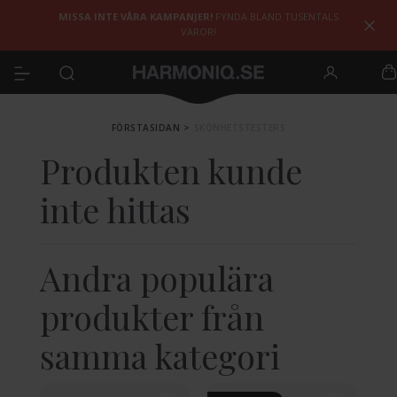
MISSA INTE VÅRA KAMPANJER!
FYNDA BLAND TUSENTALS
VAROR!
FÖRSTASIDAN
>
SKÖNHETSTESTERS
Produkten kunde
inte hittas
Andra populära
produkter från
samma kategori