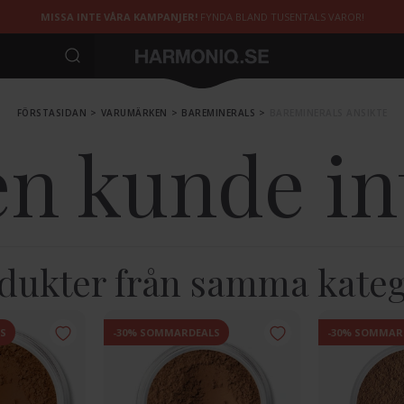
MISSA INTE VÅRA KAMPANJER!
FYNDA BLAND TUSENTALS VAROR!
FÖRSTASIDAN
>
VARUMÄRKEN
>
BAREMINERALS
>
BAREMINERALS ANSIKTE
n kunde int
dukter från samma kateg
S
-30% SOMMARDEALS
-30% SOMMAR