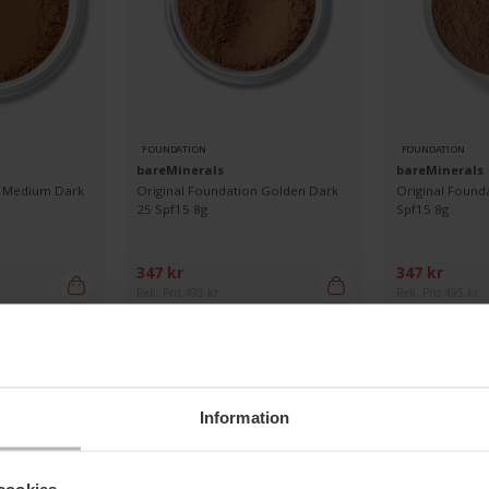
FOUNDATION
FOUNDATION
bareMinerals
bareMinerals
n Medium Dark
Original Foundation Golden Dark
Original Found
25 Spf15 8g
Spf15 8g
347 kr
347 kr
Rek. Pris 495 kr
Rek. Pris 495 kr
Visa fler
Information
cookies