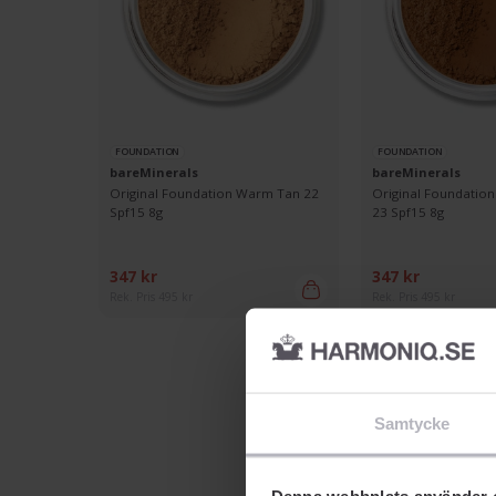
FOUNDATION
FOUNDATION
bareMinerals
bareMinerals
Original Foundation Warm Tan 22
Original Foundatio
Spf15 8g
23 Spf15 8g
347 kr
347 kr
Rek. Pris 495 kr
Rek. Pris 495 kr
Samtycke
Denna webbplats använder 