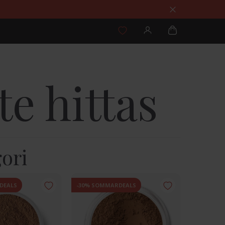
e hittas
ori
DEALS
-30% SOMMARDEALS