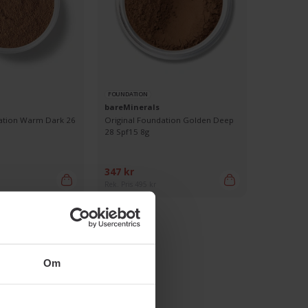
FOUNDATION
bareMinerals
ation Warm Dark 26
Original Foundation Golden Deep
28 Spf15 8g
347 kr
Rek. Pris 495 kr
Om