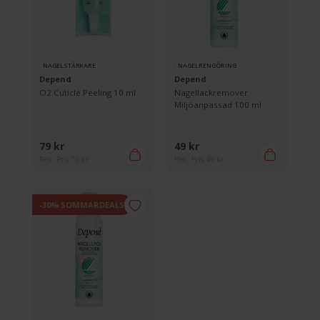
NAGELSTÄRKARE
NAGELRENGÖRING
Depend
Depend
O2 Cuticle Peeling 10 ml
Nagellackremover
Miljöanpassad 100 ml
79 kr
49 kr
Rek. Pris 79 kr
Rek. Pris 49 kr
-30% SOMMARDEALS