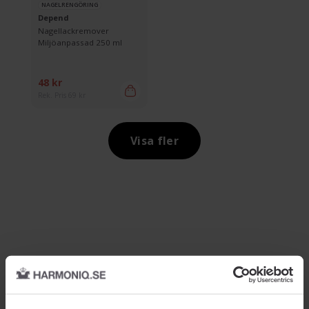
NAGELRENGÖRING
Depend
Nagellackremover
Miljöanpassad 250 ml
48 kr
Rek. Pris 69 kr
Visa fler