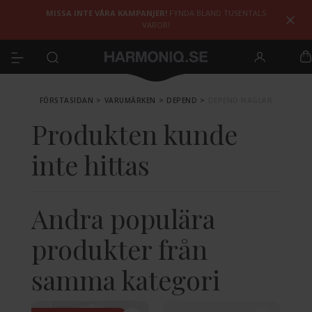
MISSA INTE VÅRA KAMPANJER!
FYNDA BLAND TUSENTALS
VAROR!
FÖRSTASIDAN
>
VARUMÄRKEN
>
DEPEND
>
DEPEND NAGLAR
Produkten kunde
inte hittas
Andra populära
produkter från
samma kategori