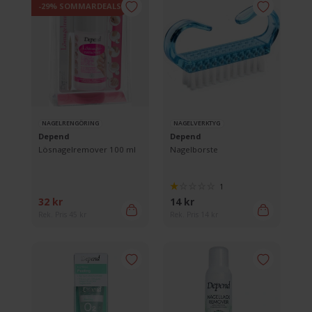
-29% SOMMARDEALS
NAGELRENGÖRING
NAGELVERKTYG
Depend
Depend
Lösnagelremover 100 ml
Nagelborste
1
32 kr
14 kr
Rek. Pris 45 kr
Rek. Pris 14 kr