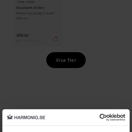
BODY LOTION
Elizabeth Arden
White Tea Body Cream
400 ml
470 kr
Rek. Pris 470 kr
Visa fler