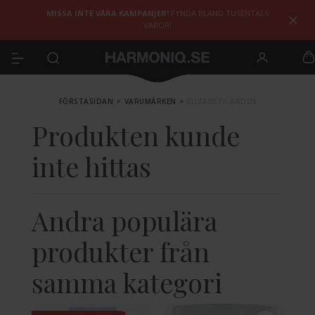
MISSA INTE VÅRA KAMPANJER!
FYNDA BLAND TUSENTALS
VAROR!
FÖRSTASIDAN
>
VARUMÄRKEN
>
ELIZABETH ARDEN
Produkten kunde
inte hittas
Andra populära
produkter från
samma kategori