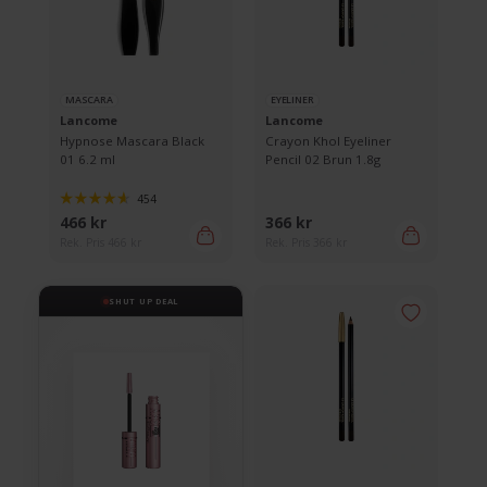
MASCARA
EYELINER
Lancome
Lancome
Hypnose Mascara Black
Crayon Khol Eyeliner
01 6.2 ml
Pencil 02 Brun 1.8g
454
466 kr
366 kr
Rek. Pris 466 kr
Rek. Pris 366 kr
SHUT UP DEAL