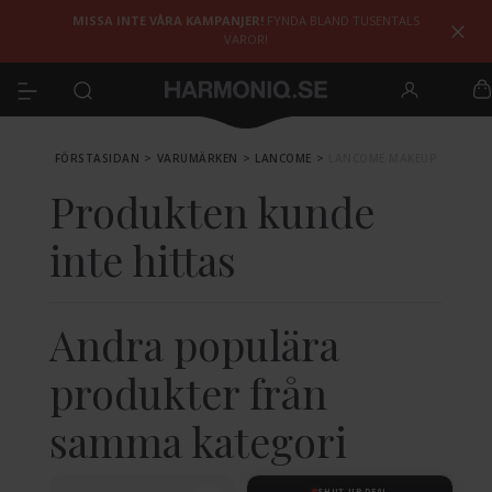
MISSA INTE VÅRA KAMPANJER!
FYNDA BLAND TUSENTALS
VAROR!
FÖRSTASIDAN
>
VARUMÄRKEN
>
LANCOME
>
LANCOME MAKEUP
Produkten kunde
inte hittas
Andra populära
produkter från
samma kategori
SHUT UP DEAL