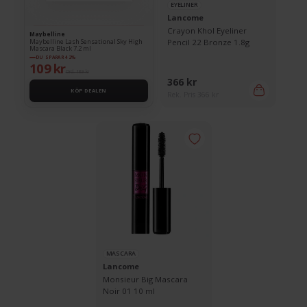
EYELINER
Lancome
Crayon Khol Eyeliner
Maybelline
Maybelline Lash Sensational Sky High
Pencil 22 Bronze 1.8g
Mascara Black 7.2 ml
DU SPARAR 42%
109 kr
Ord. 189 kr
366 kr
KÖP DEALEN
Rek. Pris 366 kr
MASCARA
Lancome
Monsieur Big Mascara
Noir 01 10 ml