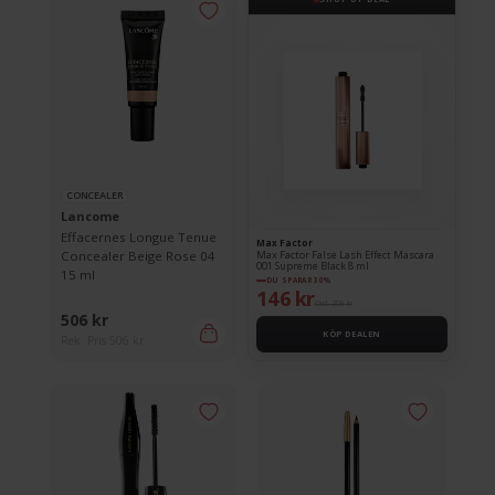
CONCEALER
Lancome
Effacernes Longue Tenue
Max Factor
Concealer Beige Rose 04
Max Factor False Lash Effect Mascara
001 Supreme Black 8 ml
15 ml
DU SPARAR 30%
146 kr
Ord. 209 kr
506 kr
KÖP DEALEN
Rek. Pris 506 kr