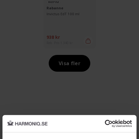
PARFYM
Rabanne
Invictus EdT 100 ml
938 kr
Rek. Pris 1 340 kr
Visa fler