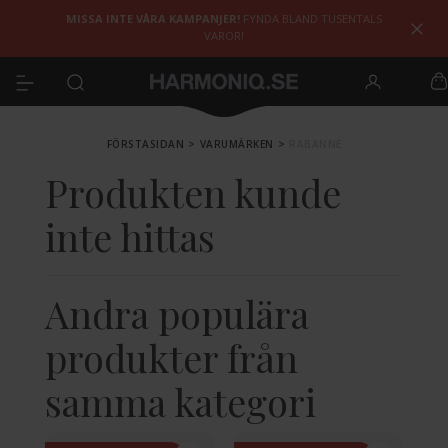
MISSA INTE VÅRA KAMPANJER!
FYNDA BLAND TUSENTALS
VAROR!
FÖRSTASIDAN
>
VARUMÄRKEN
>
RABANNE
Produkten kunde
inte hittas
Andra populära
produkter från
samma kategori