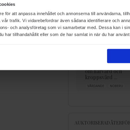
RELATERADE SIDOR
cookies
e för att anpassa innehållet och annonserna till användarna, tillh
vår trafik. Vi vidarebefordrar även sådana identifierare och anna
nnons- och analysföretag som vi samarbetar med. Dessa kan i sin
har tillhandahållit eller som de har samlat in när du har använt 
Därför ska du inte sova
Allt du behöver ve
med smink
om hårvård och
kroppsvård ...
FET HUD
RENGÖRING
VÅRDANDE
NOBERU
AUKTORISERAD ÅTERFÖR