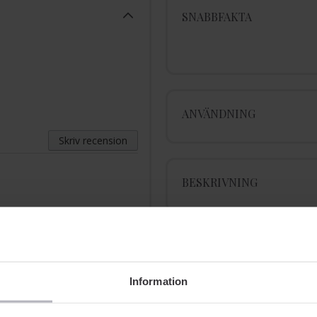
SNABBFAKTA
ANVÄNDNING
Skriv recension
BESKRIVNING
INGREDIENSER
Information