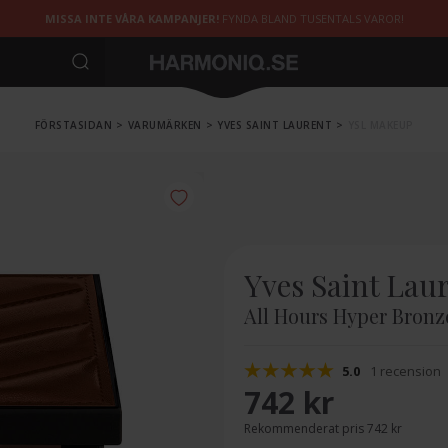
MISSA INTE VÅRA KAMPANJER!
FYNDA BLAND TUSENTALS VAROR!
FÖRSTASIDAN
>
VARUMÄRKEN
>
YVES SAINT LAURENT
>
YSL MAKEUP
Yves Saint Lau
All Hours Hyper Bronz
5.0
1 recension
742 kr
Rekommenderat pris 742 kr