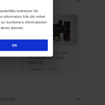
andahålla funktioner för
n information från din enhet
 tur kombinera informationen
deras tjänster.
OK
ta
Allt du behöver veta
Allt o
om skäggvård från
känsli
Noberu
vårdar
VÅRDANDE
NOBERU
SÄLJARE