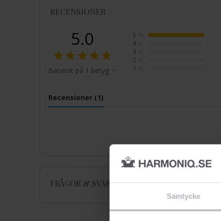
RECENSIONER
5.0
5
☆
4
☆
3
☆
2
☆
1
☆
Baserat på 1 betyg
Recensioner (1)
FRÅGOR & SVAR
Samtycke