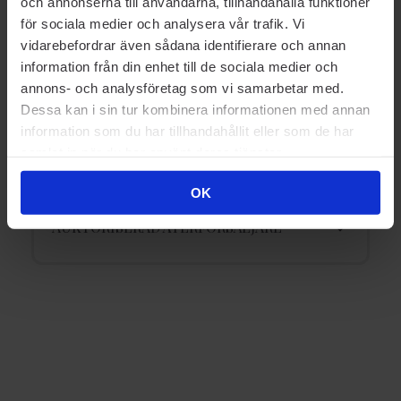
och annonserna till användarna, tillhandahålla funktioner
A
5 tips till dig med Akne
för sociala medier och analysera vår trafik. Vi
vidarebefordrar även sådana identifierare och annan
AKNE
information från din enhet till de sociala medier och
annons- och analysföretag som vi samarbetar med.
Dessa kan i sin tur kombinera informationen med annan
information som du har tillhandahållit eller som de har
samlat in när du har använt deras tjänster.
OK
AUKTORISERAD ÅTERFÖRSÄLJARE