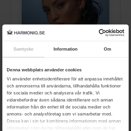
Contour & Highlight
D
Samtycke
Information
Om
HIGHLIGHTER
Denna webbplats använder cookies
Vi använder enhetsidentifierare för att anpassa innehållet
och annonserna till användarna, tillhandahålla funktioner
för sociala medier och analysera vår trafik. Vi
vidarebefordrar även sådana identifierare och annan
information från din enhet till de sociala medier och
AUKTORISERAD ÅTERFÖRSÄLJARE
annons- och analysföretag som vi samarbetar med.
Dessa kan i sin tur kombinera informationen med annan
information som du har tillhandahållit eller som de har