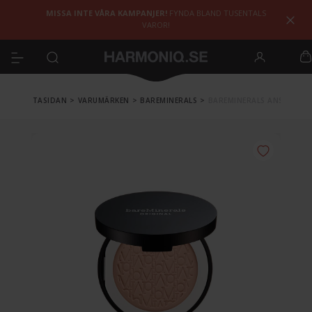
MISSA INTE VÅRA KAMPANJER!
FYNDA BLAND TUSENTALS
VAROR!
FÖRSTASIDAN
>
VARUMÄRKEN
>
BAREMINERALS
>
BAREMINERALS ANSIKTE