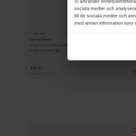
Vi använder enhetsidentifierar
sociala medier och analysera 
till de sociala medier och a
med annan information som du 
LÄPPSTIFT
Loreal Paris
al
Color Riche Intense Volume Matte Lipstick 640 Le Nude
Independant 1.8g
125 kr
Rek. Pris 179 kr