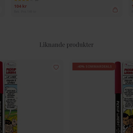
104 kr
Rek. Pris 149 kr
R
Liknande produkter
-40% SOMMARDEALS