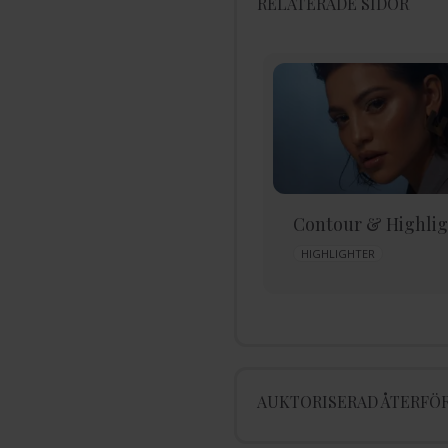
RELATERADE SIDOR
Glamourös Makeup-
Contour & Highlig
look
HIGHLIGHTER
BAS
AUKTORISERAD ÅTERFÖR