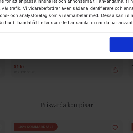
e för att anpassa innehållet och annonserna till användarna, tillh
vår trafik. Vi vidarebefordrar även sådana identifierare och anna
nnons- och analysföretag som vi samarbetar med. Dessa kan i sin
har tillhandahållit eller som de har samlat in när du har använt 
LÄPPENNA
Loreal Paris
Color Riche Lipliner Maison Marais 125 1.2g
51 kr
Rek. Pris 85 kr
R
Prisvärda kompisar
-30% SOMMARDEALS