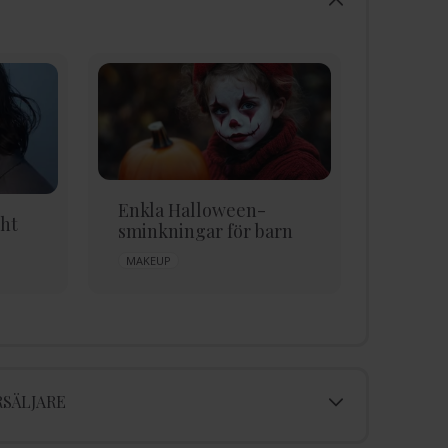
Enkla Halloween-
ht
Eyelin
sminkningar för barn
i 3 ste
MAKEUP
EYELINER
SÄLJARE