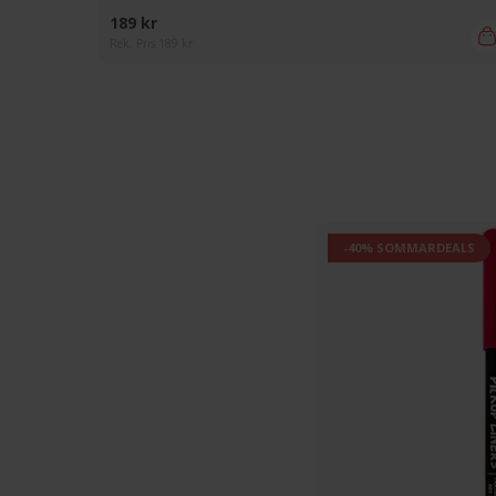
189 kr
Rek. Pris 189 kr
-40% SOMMARDEALS